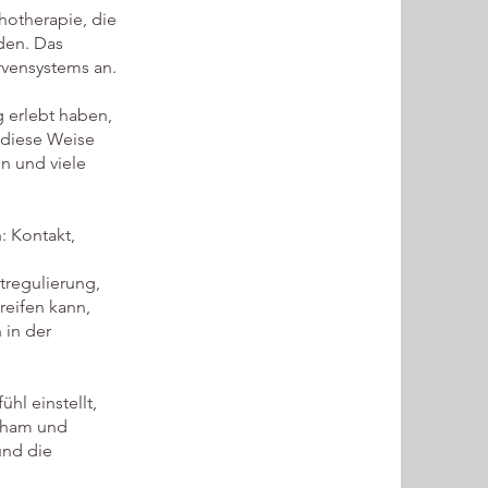
hotherapie, die
den. Das
rvensystems an.
 erlebt haben,
f diese Weise
n und viele
: Kontakt,
tregulierung,
reifen kann,
 in der
hl einstellt,
Scham und
und die