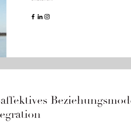
ffektives Beziehungsmode
egration