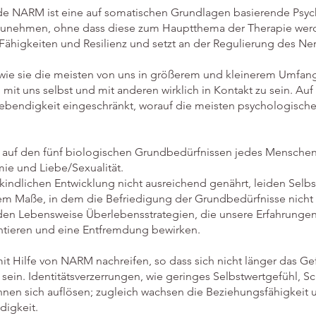
de NARM ist eine auf somatischen Grundlagen basierende Psyc
ahrzunehmen, ohne dass diese zum Hauptthema der Therapie wer
 Fähigkeiten und Resilienz und setzt an der Regulierung des Ne
 wie sie die meisten von uns in größerem und kleinerem Umfang
 mit uns selbst und mit anderen wirklich in Kontakt zu sein. Au
ebendigkeit eingeschränkt, worauf die meisten psychologische
 auf den fünf biologischen Grundbedürfnissen jedes Menschen
ie und Liebe/Sexualität.
kindlichen Entwicklung nicht ausreichend genährt, leiden Selbs
dem Maße, in dem die Befriedigung der Grundbedürfnisse nicht 
enden Lebensweise Überlebensstrategien, die unsere Erfahrungen
tieren und eine Entfremdung bewirken.
 Hilfe von NARM nachreifen, so dass sich nicht länger das Gefü
sein. Identitätsverzerrungen, wie geringes Selbstwertgefühl, 
nnen sich auflösen; zugleich wachsen die Beziehungsfähigkeit 
igkeit.