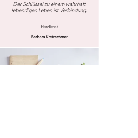
Der Schlüssel zu einem wahrhaft
lebendigen Leben ist Verbindung.
Herzlichst
Barbara Kretzschmar
NEU ab sofort: ONLINE THERAPIE
Schnell-Kontakt: Tel. 05145-280719
© 2019 by
tanjajonek.co
m. Proudly created with love.
Impressum & Datenschutz