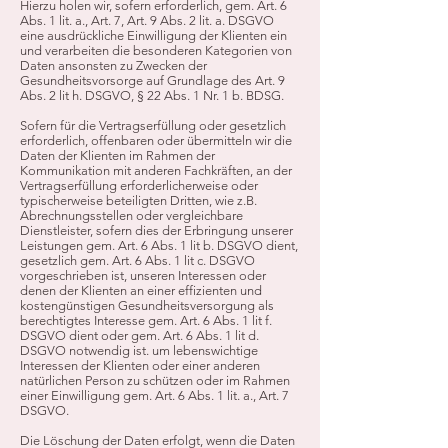
Hierzu holen wir, sofern erforderlich, gem. Art. 6
Abs. 1 lit. a., Art. 7, Art. 9 Abs. 2 lit. a. DSGVO
eine ausdrückliche Einwilligung der Klienten ein
und verarbeiten die besonderen Kategorien von
Daten ansonsten zu Zwecken der
Gesundheitsvorsorge auf Grundlage des Art. 9
Abs. 2 lit h. DSGVO, § 22 Abs. 1 Nr. 1 b. BDSG.
Sofern für die Vertragserfüllung oder gesetzlich
erforderlich, offenbaren oder übermitteln wir die
Daten der Klienten im Rahmen der
Kommunikation mit anderen Fachkräften, an der
Vertragserfüllung erforderlicherweise oder
typischerweise beteiligten Dritten, wie z.B.
Abrechnungsstellen oder vergleichbare
Dienstleister, sofern dies der Erbringung unserer
Leistungen gem. Art. 6 Abs. 1 lit b. DSGVO dient,
gesetzlich gem. Art. 6 Abs. 1 lit c. DSGVO
vorgeschrieben ist, unseren Interessen oder
denen der Klienten an einer effizienten und
kostengünstigen Gesundheitsversorgung als
berechtigtes Interesse gem. Art. 6 Abs. 1 lit f.
DSGVO dient oder gem. Art. 6 Abs. 1 lit d.
DSGVO notwendig ist. um lebenswichtige
Interessen der Klienten oder einer anderen
natürlichen Person zu schützen oder im Rahmen
einer Einwilligung gem. Art. 6 Abs. 1 lit. a., Art. 7
DSGVO.
Die Löschung der Daten erfolgt, wenn die Daten