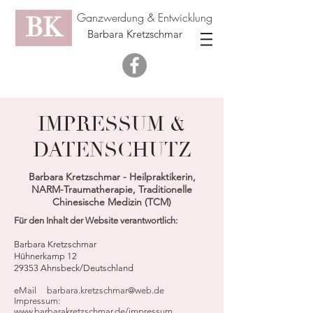
Ganzwerdung & Entwicklung
BK
Barbara Kretzschmar
IMPRESSUM &
DATENSCHUTZ
Barbara Kretzschmar - Heilpraktikerin,
NARM-Traumatherapie, Traditionelle
Chinesische Medizin (TCM)
Für den Inhalt der Website verantwortlich:
Barbara Kretzschmar
Hühnerkamp 12
29353 Ahnsbeck/
Deutschland
eMail
barbara.kretzschmar@web.de
Impressum:
www.barbarakretzschmar.de/impressum