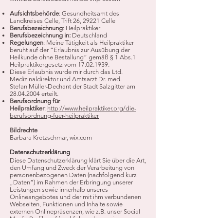
Aufsichtsbehörde
: Gesundheitsamt des
Landkreises Celle, Trift 26, 29221 Celle
Berufsbezeichnung
: Heilpraktiker
Berufsbezeichnung in:
Deutschland
Regelungen
: Meine Tätigkeit als Heilpraktiker
beruht auf der “Erlaubnis zur Ausübung der
Heilkunde ohne Bestallung” gemäß § 1 Abs.1
Heilpraktikergesetz vom
17.02.1939
.
Diese Erlaubnis wurde mir durch das Ltd.
Medizinaldirektor und Amtsarzt Dr. med.
Stefan Müller-Dechant der Stadt Salzgitter am
28.04.2004
erteilt.
Berufsordnung für
Heilpraktiker
:
http://www.heilpraktiker.org/die-
berufsordnung-fuer-heilpraktiker
Bildrechte
Barbara Kretzschmar, wix.com
Datenschutzerklärung
Diese Datenschutzerklärung klärt Sie über die Art,
den Umfang und Zweck der Verarbeitung von
personenbezogenen Daten (nachfolgend kurz
„Daten“) im Rahmen der Erbringung unserer
Leistungen sowie innerhalb unseres
Onlineangebotes und der mit ihm verbundenen
Webseiten, Funktionen und Inhalte sowie
externen Onlinepräsenzen, wie z.B. unser Social