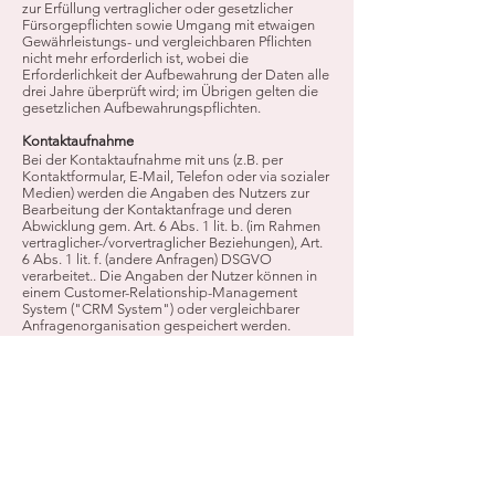
zur Erfüllung vertraglicher oder gesetzlicher
Fürsorgepflichten sowie Umgang mit etwaigen
Gewährleistungs- und vergleichbaren Pflichten
nicht mehr erforderlich ist, wobei die
Erforderlichkeit der Aufbewahrung der Daten alle
drei Jahre überprüft wird; im Übrigen gelten die
gesetzlichen Aufbewahrungspflichten.
Kontaktaufnahme
Bei der Kontaktaufnahme mit uns (z.B. per
Kontaktformular, E-Mail, Telefon oder via sozialer
Medien) werden die Angaben des Nutzers zur
Bearbeitung der Kontaktanfrage und deren
Abwicklung gem. Art. 6 Abs. 1 lit. b. (im Rahmen
vertraglicher-/vorvertraglicher Beziehungen), Art.
6 Abs. 1 lit. f. (andere Anfragen) DSGVO
verarbeitet.. Die Angaben der Nutzer können in
einem Customer-Relationship-Management
System ("CRM System") oder vergleichbarer
Anfragenorganisation gespeichert werden.
Wir löschen die Anfragen, sofern diese nicht
mehr erforderlich sind. Wir überprüfen die
Erforderlichkeit alle zwei Jahre; Ferner gelten die
gesetzlichen Archivierungspflichten.
Google Analytics
Wir setzen Google Analytics, einen
Webanalysedienst der Google Ireland Limited,
Gordon House, Barrow Street, Dublin 4, Irland